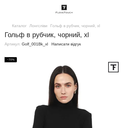
Каталог
Лонгсліви
Гольф в рубчик, чорний, xl
Гольф в рубчик, чорний, xl
Артикул:
Golf_001Bk_xl
Написати відгук
−70%