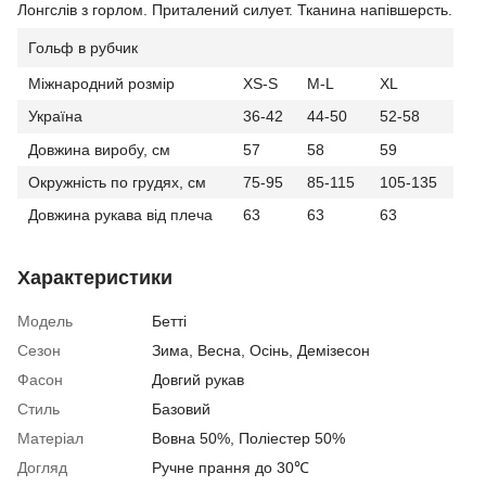
Лонгслів з горлом. Приталений силует. Тканина напівшерсть.
Гольф в рубчик
Міжнародний розмір
XS-S
M-L
XL
Україна
36-42
44-50
52-58
Довжина виробу, см
57
58
59
Окружність по грудях, см
75-95
85-115
105-135
Довжина рукава від плеча
63
63
63
Характеристики
Модель
Бетті
Сезон
Зима
,
Весна
,
Осінь
,
Демізесон
Фасон
Довгий рукав
Стиль
Базовий
Матеріал
Вовна 50%, Поліестер 50%
Догляд
Ручне прання до 30℃