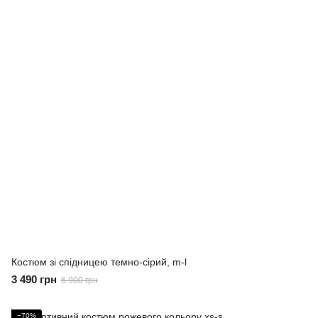
Костюм зі спідницею темно-сірий, m-l
3 490 грн
6 900 грн
−70%