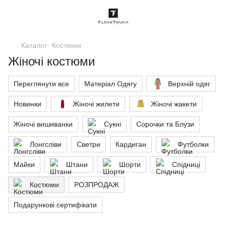
Каталог
Костюми
Жіночі костюми
Переглянути все
Матеріал Одягу
Верхній одяг
Новинки
Жіночі жилети
Жіночі жакети
Жіночі вишиванки
Сукні
Сорочки та Блузи
Лонгсліви
Светри
Кардиган
Футболки
Майки
Штани
Шорти
Спідниці
Костюми
РОЗПРОДАЖ
Подарункові сертифікати