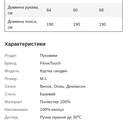
Довжина рукава,
64
66
68
см
Довжина пояса,
190
190
190
см
Характеристики
Розділ
Пуховики
Бренд
FloveTouch
Модель
Куртка сендвіч
Розмір
M-L
Сезон
Весна
,
Осінь
,
Демізесон
Стиль
Базовий
Матеріал
Поліестер 100%
Наповнювач
100% екопух
Догляд
Ручне прання до 30℃