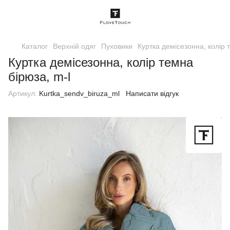
Каталог
Верхній одяг
Пуховики
Куртка демісезонна, колір 
Куртка демісезонна, колір темна
бірюза, m-l
Артикул:
Kurtka_sendv_biruza_ml
Написати відгук