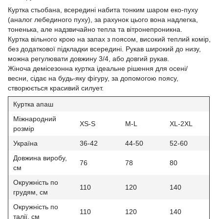
Куртка стьобана, всередині набита тонким шаром еко-пуху
(аналог лебединого пуху), за рахунок цього вона надлегка,
тоненька, але надзвичайно тепла та вітронепроникна.
Куртка вільного крою на запах з поясом, високий теплий комір,
без додаткової підкладки всередині. Рукав широкий до низу,
можна регулювати довжину 3/4, або довгий рукав.
Жіноча демісезонна куртка ідеальне рішення для осені/
весни, сідає на будь-яку фігуру, за допомогою поясу,
створюється красивий силует.
Куртка апаш
Міжнародний
XS-S
M-L
XL-2XL
розмір
Україна
36-42
44-50
52-60
Довжина виробу,
76
78
80
см
Окружність по
110
120
140
грудям, см
Окружність по
110
120
140
талії, см