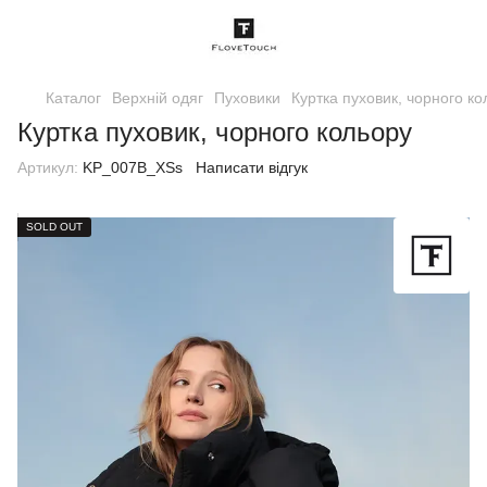
Каталог
Верхній одяг
Пуховики
Куртка пуховик, чорного ко
Куртка пуховик, чорного кольору
Артикул:
KP_007B_XSs
Написати відгук
SOLD OUT