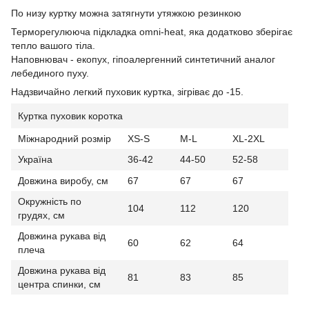
По низу куртку можна затягнути утяжкою резинкою
Терморегулююча підкладка omni-heat, яка додатково зберігає
тепло вашого тіла.
Наповнювач - екопух, гіпоалергенний синтетичний аналог
лебединого пуху.
Надзвичайно легкий пуховик куртка, зігріває до -15.
Куртка пуховик коротка
Міжнародний розмір
XS-S
M-L
XL-2XL
Україна
36-42
44-50
52-58
Довжина виробу, см
67
67
67
Окружність по
104
112
120
грудях, см
Довжина рукава від
60
62
64
плеча
Довжина рукава від
81
83
85
центра спинки, см