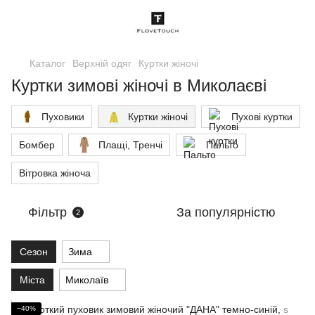
Каталог
Верхній одяг
Куртки жіночі
Куртки зимові жіночі в Миколаєві
Пуховики
Куртки жіночі
Пухові куртки
Бомбер
Плащі, Тренчі
Пальто
Вітровка жіноча
Фільтр
За популярністю
2
Сезон
Зима
Міста
Миколаїв
−40%