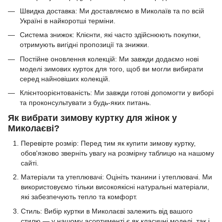
Швидка доставка: Ми доставляємо в Миколаїв та по всій
Україні в найкоротші терміни.
Система знижок: Клієнти, які часто здійснюють покупки,
отримують вигідні пропозиції та знижки.
Постійне оновлення колекцій: Ми завжди додаємо нові
моделі зимових курток для того, щоб ви могли вибирати
серед найновіших колекцій.
Клієнтоорієнтованість: Ми завжди готові допомогти у виборі
та проконсультувати з будь-яких питань.
Як вибрати зимову куртку для жінок у
Миколаєві?
Перевірте розмір: Перед тим як купити зимову куртку,
обов'язково зверніть увагу на розмірну таблицю на нашому
сайті.
Матеріали та утеплювачі: Оцініть тканини і утеплювачі. Ми
використовуємо тільки високоякісні натуральні матеріали,
які забезпечують тепло та комфорт.
Стиль: Вибір куртки в Миколаєві залежить від вашого
стилю — у нашому асортименті є як класичні моделі, так і