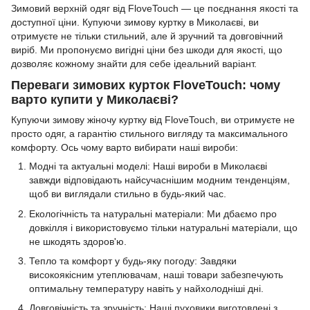
Зимовий верхній одяг від FloveTouch — це поєднання якості та
доступної ціни. Купуючи зимову куртку в Миколаєві, ви
отримуєте не тільки стильний, але й зручний та довговічний
виріб. Ми пропонуємо вигідні ціни без шкоди для якості, що
дозволяє кожному знайти для себе ідеальний варіант.
Переваги зимових курток FloveTouch: чому
варто купити у Миколаєві?
Купуючи зимову жіночу куртку від FloveTouch, ви отримуєте не
просто одяг, а гарантію стильного вигляду та максимального
комфорту. Ось чому варто вибирати наші вироби:
Модні та актуальні моделі: Наші вироби в Миколаєві
завжди відповідають найсучаснішим модним тенденціям,
щоб ви виглядали стильно в будь-який час.
Екологічність та натуральні матеріали: Ми дбаємо про
довкілля і використовуємо тільки натуральні матеріали, що
не шкодять здоров'ю.
Тепло та комфорт у будь-яку погоду: Завдяки
високоякісним утеплювачам, наші товари забезпечують
оптимальну температуру навіть у найхолодніші дні.
Довговічність та зручність: Наші пуховики виготовлені з