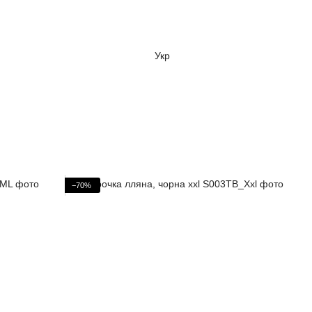
Укр
−70%