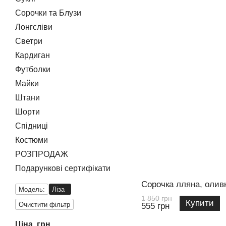
Сорочки та Блузи
Лонгсліви
Светри
Кардиган
Футболки
Майки
Штани
Шорти
Спідниці
Костюми
РОЗПРОДАЖ
Подарункові сертифікати
Сорочка лляна, олив
Модель:
Ліза
1 850 грн
Купити
Очистити фільтр
555 грн
Ціна, грн