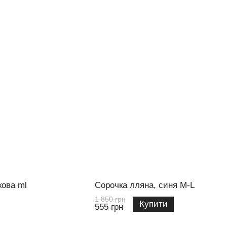
кова ml
Сорочка лляна, синя M-L
1 850 грн
Купити
555 грн