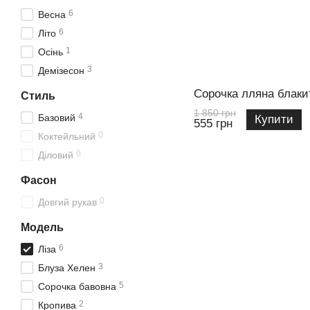
6
Весна
6
Літо
1
Осінь
3
Демізесон
Сорочка лляна блаки
Стиль
1 850 грн
4
Базовий
Купити
555 грн
0
Коктейльний
0
Діловий
Фасон
0
Довгий рукав
Модель
6
Ліза
3
Блуза Хелен
5
Сорочка бавовна
2
Кропива