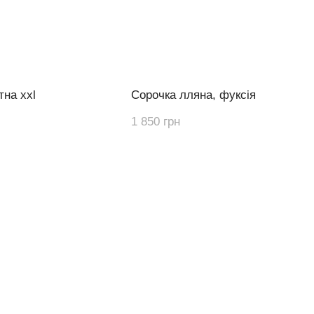
тна xxl
Сорочка лляна, фуксія
1 850 грн