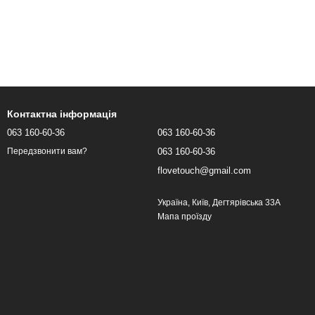
Контактна інформація
063 160-60-36
063 160-60-36
063 160-60-36
Передзвонити вам?
flovetouch@gmail.com
Україна, Київ, Дегтярівська 33А
Мапа проїзду