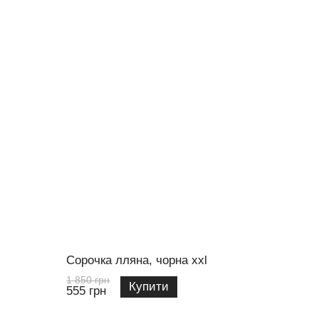
Сорочка лляна, чорна xxl
1 850 грн
Купити
555 грн