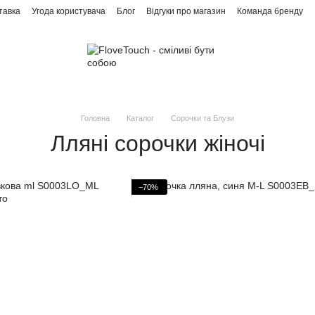
тавка
Угода користувача
Блог
Відгуки про магазин
Команда бренду
Головна
Каталог
Сорочки та Блузи
Лляні сорочки жіночі
−70%