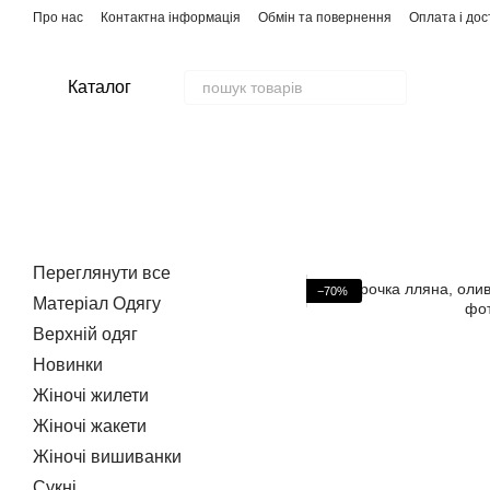
Перейти до основного контенту
Про нас
Контактна інформація
Обмін та повернення
Оплата і дос
Каталог
Переглянути все
−70%
Матеріал Одягу
Верхній одяг
Новинки
Жіночі жилети
Жіночі жакети
Жіночі вишиванки
Сукні