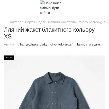
Каталог
Верхній одяг
Лляний жакет,блакитного кольору, XS
Лляний жакет,блакитного кольору,
XS
Артикул:
/llianyi-zhaketblakytnoho-koloru-xs/
Написати відгук
−40%