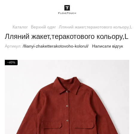
Каталог
Верхній одяг
Лляний жакет,теракотового кольору,L
Лляний жакет,теракотового кольору,L
Артикул:
/llianyi-zhaketterakotovoho-kolorul/
Написати відгук
−40%