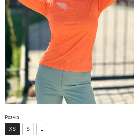
Розмір
XS
S
L