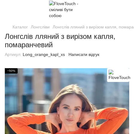
Каталог
Лонгсліви
Лонгслів лляний з вирізом капля, помар
Лонгслів лляний з вирізом капля,
помаранчевий
Артикул:
Long_orange_kapl_xs
Написати відгук
−50%