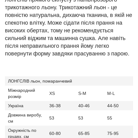
трикотажного льону. Трикотажний льон - це
повністю натуральна, дихаюча тканина, в якій не
спекотно влітку. Може сідати після прання на
високих обертах, тому не рекомендується
сильний віджим та машинна сушка. Але навіть
після неправильного прання йому легко
повернути форму завдяки прасуванню з парою.
ЛОНГСЛІВ льон, помаранчевий
Міжнародний
XS
S-M
M-L
розмір
Україна
36-38
40-46
44-50
Довжина виробу,
53
53
55
см
Окружність по
60-80
65-85
75-95
грудях, см