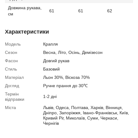
Довжина рукава,
61
61
62
см
Характеристики
Модель
Крапля
Сезон
Весна
,
Літо
,
Осінь
,
Демізесон
Фасон
Довгий рукав
Стиль
Базовий
Матеріал
Льон 30%, Віскоза 70%
Догляд
Ручне прання до 30℃
Термін
1-2 дні
відправки
Міста
Львів, Одеса, Полтава, Харків, Вінниця,
Дніпро, Запоріжжя, Івано-Франківськ, Київ,
Кривий Ріг, Миколаїв, Суми, Черкаси,
Чернігів