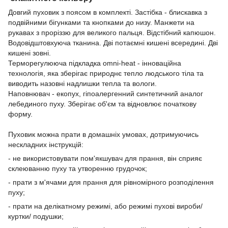
Довгий пуховик з поясом в комплекті.
Застібка - блискавка з
подвійними бігунками та кнопками до низу.
Манжети на
рукавах з проріззю для великого пальця.
Відстібний капюшон.
Водовідштовхуюча тканина. Дві потаємні кишені всередині. Дві
кишені зовні.
Терморегулююча підкладка omni-heat - інноваційна
технологія, яка зберігає природнє тепло людського тіла та
виводить назовні надлишки тепла та вологи.
Наповнювач - екопух, гіпоалергенний синтетичний аналог
лебединого пуху. Зберігає об'єм та відновлює початкову
форму.
Пуховик можна прати в домашніх умовах, дотримуючись
нескладних інструкцій:
- не використовувати пом'якшувач для прання, він сприяє
склеюванню пуху та утворенню грудочок;
- прати з м'ячами для прання для рівномірного розподілення
пуху;
- прати на делікатному режимі, або режимі пухові вироби/
куртки/ подушки;