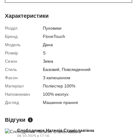
Характеристики
Розділ
Пуховики
Бренд
FloveTouch
Модель
Дана
Розмір
S
Сезон
Зима
Стиль
Базовий, Повсякденний
Фасон
З капюшоном
Матеріал
Поліестер 100%
Наповнювач
100% екопух
Догляд
Машинне прання
Відгуки
1
Слободянюк Наталія Станіславівна
08.10.2025 в 17:16