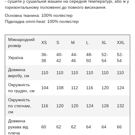
- сушити у сушильній машині на середній температурі, або ж у
горизонтальному положенні до повного висихання.
Основна тканина: 100% поліестер
Підкладка omni-heat: 100% поліестер
Міжнародний
XS
S
M
L
XL
XХL
розмір
36-
40-
44-
48-
52-
52-
Україна
38
42
46
50
54
54
Довжина
110
110
110
110
110
110
виробу, см
Окружність
104
108
112
116
120
124
по грудях, см
Окружність
по стегнам,
116
120
120
124
128
132
см
Довжина
рукава від
60
62
62
64
64
66
плеча