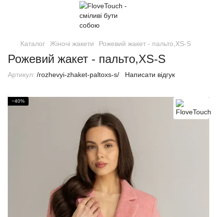
Каталог
Жіночі жакети
Рожевий жакет - пальто,XS-S
Рожевий жакет - пальто,XS-S
Артикул:
/rozhevyi-zhaket-paltoxs-s/
Написати відгук
−40%