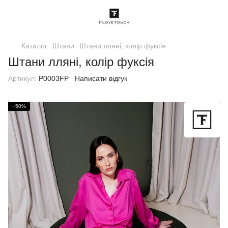
Каталог
Штани
Штани лляні, колір фуксія
Штани лляні, колір фуксія
Артикул:
P0003FP
Написати відгук
−50%