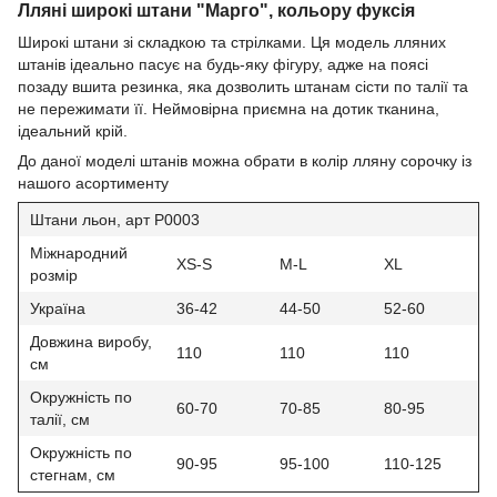
Лляні широкі штани "Марго", кольору фуксія
Широкі штани зі складкою та стрілками. Ця модель лляних
штанів ідеально пасує на будь-яку фігуру, адже на поясі
позаду вшита резинка, яка дозволить штанам сісти по талії та
не пережимати її. Неймовірна приємна на дотик тканина,
ідеальний крій.
До даної моделі штанів можна обрати в колір лляну сорочку із
нашого асортименту
Штани льон, арт P0003
Міжнародний
XS-S
M-L
XL
розмір
Україна
36-42
44-50
52-60
Довжина виробу,
110
110
110
см
Окружність по
60-70
70-85
80-95
талії, см
Окружність по
90-95
95-100
110-125
стегнам, см