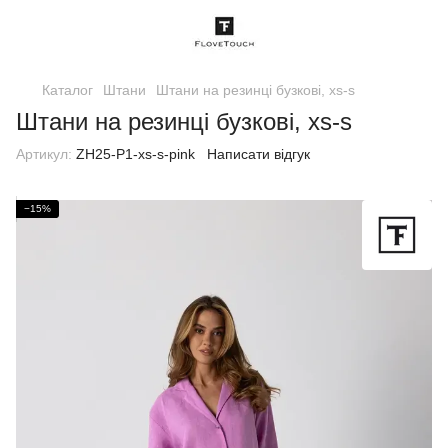
Каталог
Штани
Штани на резинці бузковi, xs-s
Штани на резинці бузковi, xs-s
Артикул:
ZH25-P1-xs-s-pink
Написати відгук
−15%