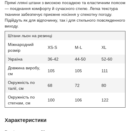
Прямі лляні штани з високою посадкою та еластичним поясом
— поєднання комфорту й сучасного стилю. Легка текстура
тканини забезпечує приємне носіння у спекотну погоду.
Підійдуть як для відпочинку, так і для стильного повсякденного
виходу.
Штани льон на резинці
Міжнародний
XS-S
M-L
XL
розмір
Україна
36-42
44-50
52-60
Довжина виробу,
105
105
111
см
Окружність по
68
72
80
талії, см
Окружність по
100
106
122
стегнам, см
Характеристики