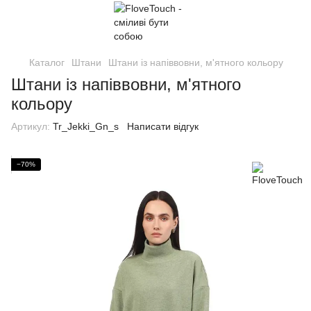
Каталог
Штани
Штани із напіввовни, м'ятного кольору
Штани із напіввовни, м'ятного
кольору
Артикул:
Tr_Jekki_Gn_s
Написати відгук
−70%