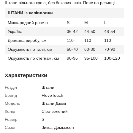
Штани вільного крою, без бокових швів. Пояс на резинці.
ШТАНИ із напіввовни
Міжнародний розмір
S
M
L
Україна
36-42
44-50
48-54
Довжина виробу, см
110
110
110
Окружність по талії, см
50-70
60-80
70-90
Окружність по стегнам, см
90-96
95-100
100-120
Характеристики
Розділ
Штани
Бренд
FloveTouch
Модель
Штани Джекі
Колір
Сіро-зелений
Розмір
S
Сезон
Зима
,
Демізесон