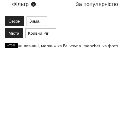
Фільтр
За популярністю
2
Сезон
Зима
Міста
Кривий Ріг
−70%