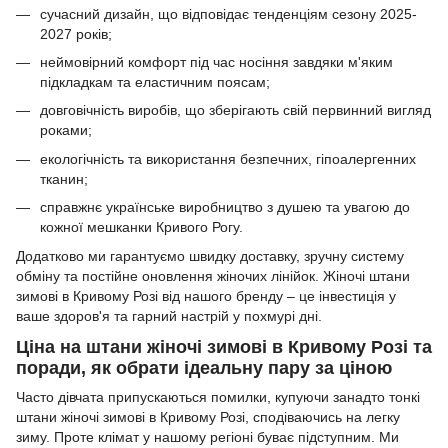
сучасний дизайн, що відповідає тенденціям сезону 2025-
2027 років;
неймовірний комфорт під час носіння завдяки м'яким
підкладкам та еластичним поясам;
довговічність виробів, що зберігають свій первинний вигляд
роками;
екологічність та використання безпечних, гіпоалергенних
тканин;
справжнє українське виробництво з душею та увагою до
кожної мешканки Кривого Рогу.
Додатково ми гарантуємо швидку доставку, зручну систему
обміну та постійне оновлення жіночих лінійок. Жіночі штани
зимові в Кривому Розі від нашого бренду – це інвестиція у
ваше здоров'я та гарний настрій у похмурі дні.
Ціна на штани жіночі зимові в Кривому Розі та
поради, як обрати ідеальну пару за ціною
Часто дівчата припускаються помилки, купуючи занадто тонкі
штани жіночі зимові в Кривому Розі, сподіваючись на легку
зиму. Проте клімат у нашому регіоні буває підступним. Ми