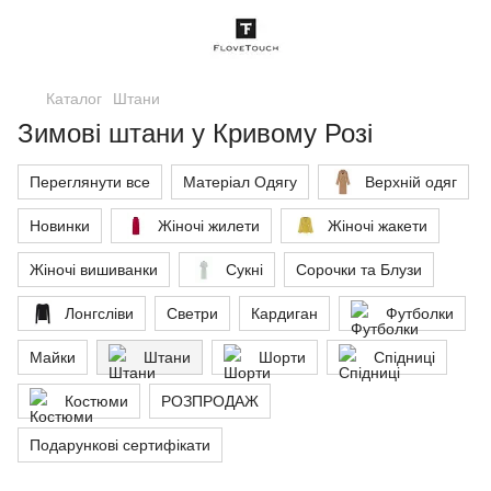
Каталог
Штани
Зимові штани у Кривому Розі
Переглянути все
Матеріал Одягу
Верхній одяг
Новинки
Жіночі жилети
Жіночі жакети
Жіночі вишиванки
Сукні
Сорочки та Блузи
Лонгсліви
Светри
Кардиган
Футболки
Майки
Штани
Шорти
Спідниці
Костюми
РОЗПРОДАЖ
Подарункові сертифікати