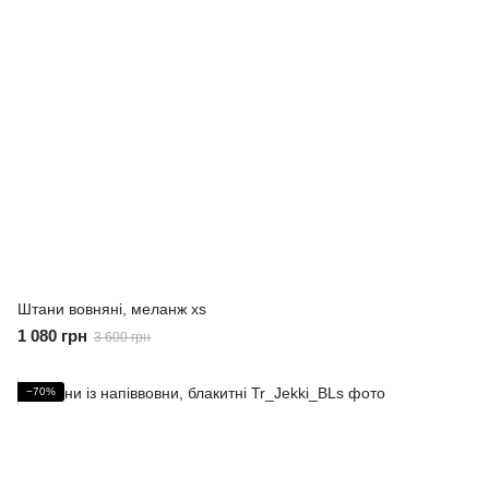
Штани вовняні, меланж xs
1 080 грн
3 600 грн
−70%