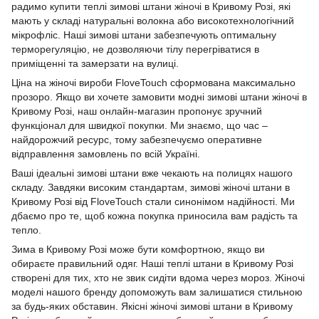
радимо купити теплі зимові штани жіночі в Кривому Розі, які
мають у складі натуральні волокна або високотехнологічний
мікрофліс. Наші зимові штани забезпечують оптимальну
терморегуляцію, не дозволяючи тілу перегріватися в
приміщенні та замерзати на вулиці.
Ціна на жіночі вироби FloveTouch сформована максимально
прозоро. Якщо ви хочете замовити модні зимові штани жіночі в
Кривому Розі, наш онлайн-магазин пропонує зручний
функціонал для швидкої покупки. Ми знаємо, що час –
найдорожчий ресурс, тому забезпечуємо оперативне
відправлення замовлень по всій Україні.
Ваші ідеальні зимові штани вже чекають на полицях нашого
складу. Завдяки високим стандартам, зимові жіночі штани в
Кривому Розі від FloveTouch стали синонімом надійності. Ми
дбаємо про те, щоб кожна покупка приносила вам радість та
тепло.
Зима в Кривому Розі може бути комфортною, якщо ви
обираєте правильний одяг. Наші теплі штани в Кривому Розі
створені для тих, хто не звик сидіти вдома через мороз. Жіночі
моделі нашого бренду допоможуть вам залишатися стильною
за будь-яких обставин. Якісні жіночі зимові штани в Кривому