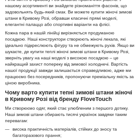
нашому асортименті ви знайдете різноманіття фасонів, що
задовольнять будь-який смак. Ви можете купити жіночі зимові
штани в Кривому Розі, обравши класичні прямі моделі,
елегантні палаццо або спортивні варіанти на флісі.
Кожна пара в нашій лінійці вирізняється продуманою
посадкою. Наші конструктори створюють жіночі лекала, які
ідеально підкреслюють фігуру та не обмежують рухів. Якщо ви
шукаєте, де купити теплі жіночі зимові штани в Кривому Розі,
зверніть увагу на наші моделі з високою посадкою – це
найкращий захист попереку від зимової холоднечі. Вартість
нашої продукції завжди залишається справедливою, адже ми
працюємо без посередників, пропонуючи преміальну якість за
ціною виробника.
Чому варто купити тепні зимові штани жіночі
в Кривому Розі від бренду FloveTouch
Ми створюємо одяг, який стає улюбленим з першого дотику.
Наші зимові штани обирають тисячі українок завдяки таким
перевагам:
висока практичність матеріалів, стійких до зносу та
багаторазового прання;