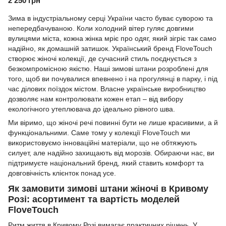
2 250 грн
Зима в індустріальному серці України часто буває суворою та
непередбачуваною. Коли холодний вітер гуляє довгими
вулицями міста, кожна жінка мріє про одяг, який зігріє так само
надійно, як домашній затишок. Український бренд
FloveTouch
створює жіночі колекції, де сучасний стиль поєднується з
безкомпромісною якістю. Наші зимові штани розроблені для
того, щоб ви почувалися впевнено і на прогулянці в парку, і під
час ділових поїздок містом. Власне українське виробництво
дозволяє нам контролювати кожен етап – від вибору
екологічного утеплювача до ідеально рівного шва.
Ми віримо, що жіночі речі повинні бути не лише красивими, а й
функціональними. Саме тому у колекції FloveTouch ми
використовуємо інноваційні матеріали, що не обтяжують
силует, але надійно захищають від морозів. Обираючи нас, ви
підтримуєте національний бренд, який ставить комфорт та
довговічність клієнток понад усе.
Як замовити зимові штани жіночі в Кривому
Розі: асортимент та вартість моделей
FloveTouch
Ритм життя в Кривому Розі вимагає практичних рішень. У