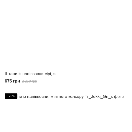
Штани із напіввовни сірі, s
675 грн
2 250 грн
−70%