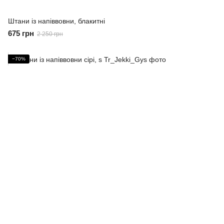
Штани із напіввовни, блакитні
675 грн
2 250 грн
−70%