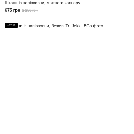
Штани із напіввовни, м'ятного кольору
675 грн
2 250 грн
−70%