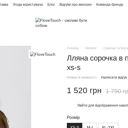
тавка
Угода користувача
Блог
Відгуки про магазин
Команда бренду
Головна
Каталог
Сорочки та Блуз
Лляна сорочка в п
xs-s
Немає в наявності
Написати відгук
1 520 грн
1 790 г
Увійти
для відображення накоп
%
Розмір
XS-S
M-L
XL-2XL