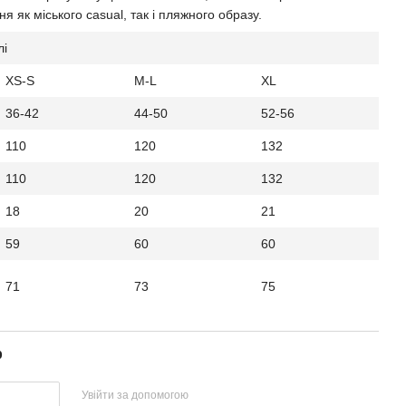
я як міського casual, так і пляжного образу.
лі
XS-S
M-L
XL
36-42
44-50
52-56
110
120
132
110
120
132
18
20
21
59
60
60
71
73
75
р
Увійти за допомогою