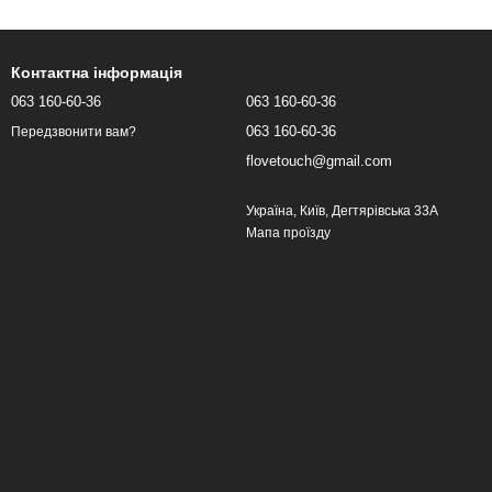
Контактна інформація
063 160-60-36
063 160-60-36
063 160-60-36
Передзвонити вам?
flovetouch@gmail.com
Україна, Київ, Дегтярівська 33А
Мапа проїзду