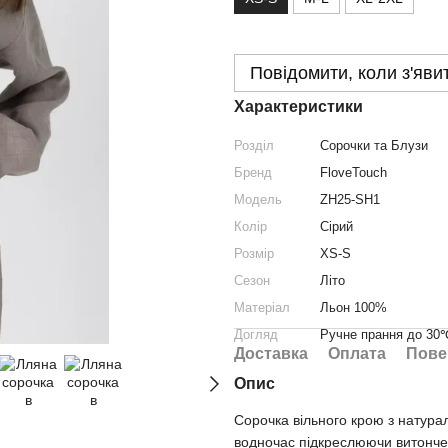
Повідомити, коли з'яви
Характеристики
Розділ
Сорочки та Блузи
Бренд
FloveTouch
Модель
ZH25-SH1
Колір
Сірий
Розмір
XS-S
Сезон
Літо
Матеріал
Льон 100%
Догляд
Ручне прання до 30
Доставка
Оплата
Пове
Опис
Сорочка вільного крою з натура
водночас підкреслюючи витончені