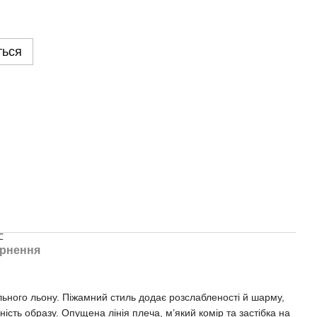
ться
℃
рнення
льного льону. Піжамний стиль додає розслабленості й шарму,
сть образу. Опущена лінія плеча, м’який комір та застібка на