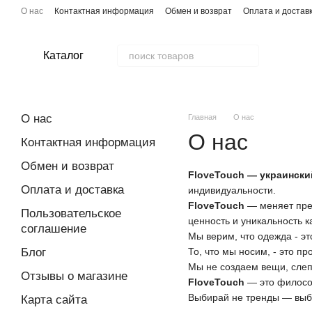
Перейти к основному контенту
О нас
Контактная информация
Обмен и возврат
Оплата и достав
Каталог
О нас
Главная
О нас
О нас
Контактная информация
Обмен и возврат
FloveTouch — украински
Оплата и доставка
индивидуальности.
FloveTouch
— меняет пред
Пользовательское
ценность и уникальность 
соглашение
Мы верим, что одежда - э
Блог
То, что мы носим, - это 
Мы не создаем вещи, слеп
Отзывы о магазине
FloveTouch
— это филосо
Выбирай не тренды — выб
Карта сайта