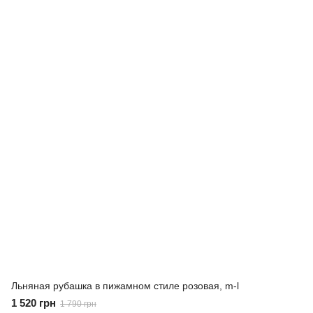
Льняная рубашка в пижамном стиле розовая, m-l
1 520 грн
1 790 грн