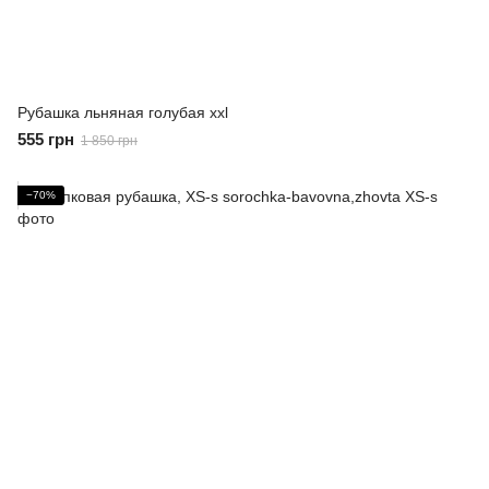
Рубашка льняная голубая xxl
555 грн
1 850 грн
−70%