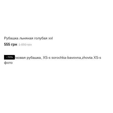
Рубашка льняная голубая xxl
555 грн
1 850 грн
−70%