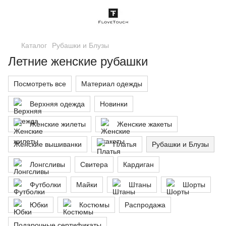
Каталог
Рубашки и Блузы
Летние женские рубашки
Посмотреть все
Материал одежды
Верхняя одежда
Новинки
Женские жилеты
Женские жакеты
Женские вышиванки
Платья
Рубашки и Блузы
Лонгсливы
Свитера
Кардиган
Футболки
Майки
Штаны
Шорты
Юбки
Костюмы
Распродажа
Подарочные сертификаты