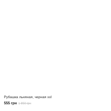
Рубашка льняная, черная xxl
555 грн
1 850 грн