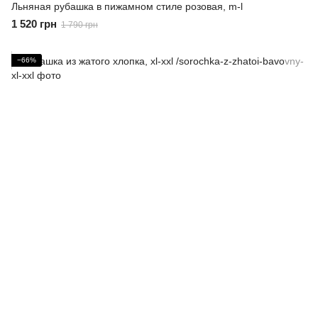
Льняная рубашка в пижамном стиле розовая, m-l
1 520 грн
1 790 грн
−66%