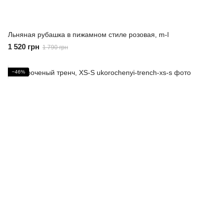
Льняная рубашка в пижамном стиле розовая, m-l
1 520 грн
1 790 грн
−46%