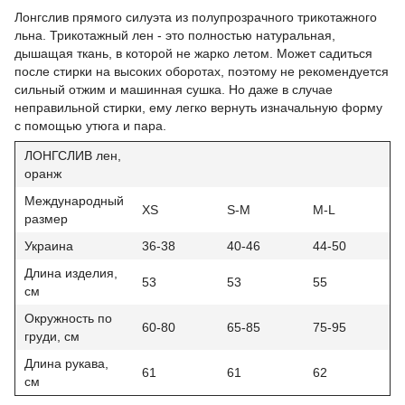
Лонгслив прямого силуэта из полупрозрачного трикотажного
льна. Трикотажный лен - это полностью натуральная,
дышащая ткань, в которой не жарко летом. Может садиться
после стирки на высоких оборотах, поэтому не рекомендуется
сильный отжим и машинная сушка. Но даже в случае
неправильной стирки, ему легко вернуть изначальную форму
с помощью утюга и пара.
ЛОНГСЛИВ лен,
оранж
Международный
XS
S-M
M-L
размер
Украина
36-38
40-46
44-50
Длина изделия,
53
53
55
см
Окружность по
60-80
65-85
75-95
груди, см
Длина рукава,
61
61
62
см