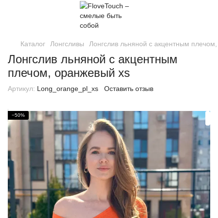
Каталог
Лонгсливы
Лонгслив льняной с акцентным плечом,
Лонгслив льняной с акцентным
плечом, оранжевый xs
Артикул:
Long_orange_pl_xs
Оставить отзыв
−50%