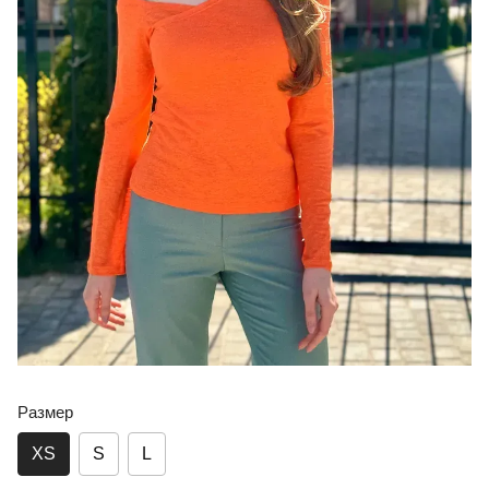
Размер
XS
S
L