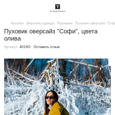
Каталог
Верхняя одежда
Пуховики
Пуховик оверсайз "Соф
Пуховик оверсайз "Софи", цвета
олива
Артикул:
4019O
Оставить отзыв