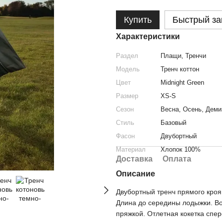
Купить
Быстрый за
Характеристики
Раздел
Плащи, Тренчи
Модель
Тренч коттон
Цвет
Midnight Green
Размер
XS-S
Сезон
Весна
,
Осень
,
Деми
Стиль
Базовый
Фасон
Двубортный
Материал
Хлопок 100%
Доставка
Оплата
Описание
Двубортный тренч прямого кроя
Длина до середины лодыжки. Вор
пряжкой. Отлетная кокетка спер