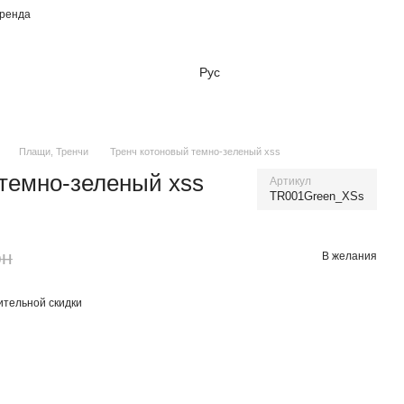
бренда
Рус
Плащи, Тренчи
Тренч котоновый темно-зеленый xss
темно-зеленый xss
Артикул
TR001Green_XSs
рн
В желания
тельной скидки