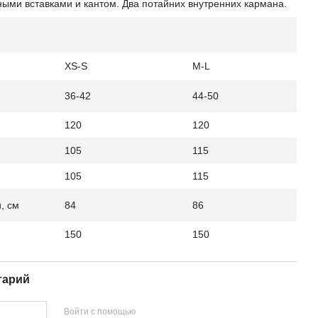
ыми вставками и кантом. Два потайних внутренних кармана.
XS-S
M-L
36-42
44-50
120
120
105
115
105
115
, см
84
86
150
150
тарий
Войти с помощью