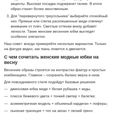
акценты. Высокая посадка подчеркнет талию. В итоге
образ станет более женственным.
Для "перевернутого треугольника" выбирайте спокойный
низ. Прямые или слегка расклешенные миди отвлекут
внимание от плеч. Светлые оттенки внизу добавят
легкости. Такие женские весенние юбки выглядят
особенно элегантно.
Наш совет: всегда примеряйте несколько вариантов. Только
на фигуре видно, как ткань ложится и двигается.
С чем сочетать женские модные юбки на
весну
Весенние образы строятся на контрастах фактур и простых
комбинациях. Главное – сохранить баланс верха и низа.
Для повседневного стиля подойдут базовые решения:
джинсовая юбка миди + белая рубашка + кеды;
плиссе бежевого цвета + тонкий свитер + балетки;
асимметричная модель + объемный кардиган + лоферы;
льняная трапеция + топ на запах + легкий тренч.