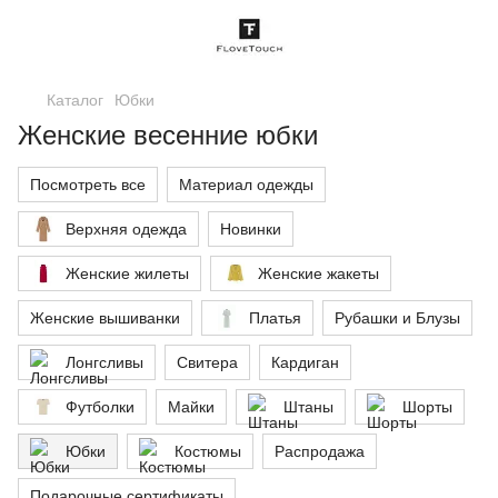
Каталог
Юбки
Женские весенние юбки
Посмотреть все
Материал одежды
Верхняя одежда
Новинки
Женские жилеты
Женские жакеты
Женские вышиванки
Платья
Рубашки и Блузы
Лонгсливы
Свитера
Кардиган
Футболки
Майки
Штаны
Шорты
Юбки
Костюмы
Распродажа
Подарочные сертификаты