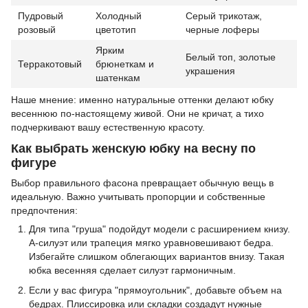
Пудровый
Холодный
Серый трикотаж,
розовый
цветотип
черные лоферы
Ярким
Белый топ, золотые
Терракотовый
брюнеткам и
украшения
шатенкам
Наше мнение: именно натуральные оттенки делают юбку
весеннюю по-настоящему живой. Они не кричат, а тихо
подчеркивают вашу естественную красоту.
Как выбрать женскую юбку на весну по
фигуре
Выбор правильного фасона превращает обычную вещь в
идеальную. Важно учитывать пропорции и собственные
предпочтения:
Для типа "груша" подойдут модели с расширением книзу.
А-силуэт или трапеция мягко уравновешивают бедра.
Избегайте слишком облегающих вариантов внизу. Такая
юбка весенняя сделает силуэт гармоничным.
Если у вас фигура "прямоугольник", добавьте объем на
бедрах. Плиссировка или складки создадут нужные