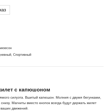
каз
мизесон
дневный, Спортивный
жилет с капюшоном
ямого силуэта. Вшитый капюшон. Молния с двумя бегунками,
 снизу. Магниты вместо кнопок всегда будут держать жилет
я ваших движений.