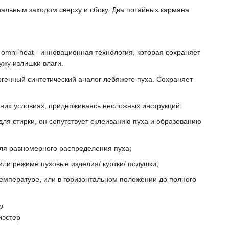
альным заходом сверху и сбоку. Два потайных кармана
mni-heat - инновационная технология, которая сохраняет
ужу излишки влаги.
ргенный синтетический аналог лебяжего пуха. Сохраняет
них условиях, придерживаясь несложных инструкций:
для стирки, он сопутствует склеиванию пуха и образованию
 для равномерного распределения пуха;
или режиме пуховые изделия/ куртки/ подушки;
температуре, или в горизонтальном положении до полного
р
иэстер