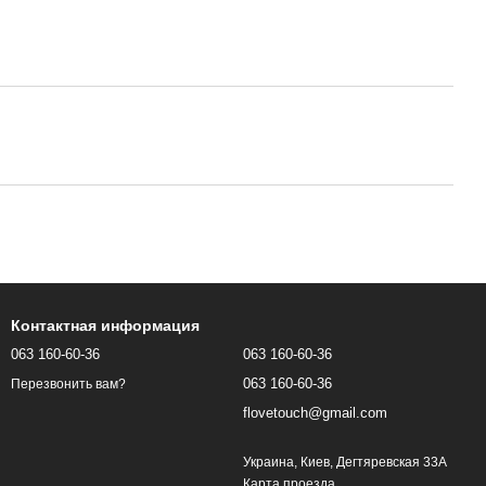
Контактная информация
063 160-60-36
063 160-60-36
063 160-60-36
Перезвонить вам?
flovetouch@gmail.com
Украина, Киев, Дегтяревская 33А
Карта проезда