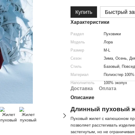
Купить
Быстрый за
Характеристики
Раздел
Пуховики
Модель
Лора
Размер
M-L
Сезон
Зима
,
Осень
,
Де
Стиль
Базовый, Повсе
Материал
Полиэстер 100%
Наполнитель
100% экопух
Доставка
Оплата
Описание
Длинный пуховый 
Пуховый жилет с капюшоном пр
позволяет расстегивать изделие
застегнутым, но не ограничива