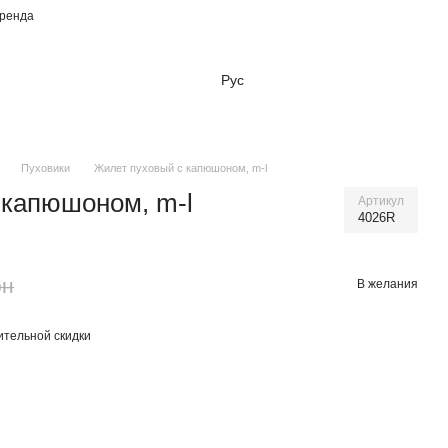
бренда
Рус
Пуховики
Жилет пуховый с капюшоном, m-l
 капюшоном, m-l
Артикул
4026R
рн
В желания
тельной скидки