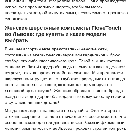
дышащей и при этом невероятно тёплой. Наше производство
использует премиальную шерсть, чтобы вы могли
наслаждаться каждой минутой зимы, независимо от прогнозов
синоптиков.
Женские шерстяные комплекты FloveTouch
во Львове: где купить и какие модели
выбрать
В нашем ассортименте представлены женские сеты,
состоящие из элегантных свитеров или кардиганов и брюк
свободного либо классического кроя. Такой зимний костюм
становится базой гардероба, ведь он уместен как на деловой
встрече, так и во время семейного уикенда. Мы предлагаем
широкую палитру цветов: от глубоких природных оттенков до
нежных пастельных тонов, которые так гармонируют с
львовской архитектурой. Женские образы от нашего бренда
всегда выглядят дорого благодаря высокому качеству вязки и
отсутствию лишних деталей.
Мы делаем акцент на шерсти не случайно. Этот материал
отлично сохраняет тепло и отличается износостойкостью, что
особенно важно для ежедневной носки. Каждый фирменный
женский зимний костюм во Львове проходит строгий контроль