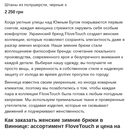
Штаны из полушерсти, черные s
2 250 грн
Когда уютные улицы над Южным Бугом покрываются первым
снегом, каждая женщина стремится окружить себя особым
комфортом. Украинский бренд
FloveTouch
создает женские
коллекции, которые позволяют сохранять элегантность даже в
разгар зимних морозов. Наши зимние брюки стали
воплощением философии бренда: сочетание локального
производства, современного кроя и безупречного внимания к
каждой детали. Выбирая нашу одежду, вы получаете не
просто вещь, а уверенность в собственном стиле и надежную
защиту от холода во время долгих прогулок по городу.
Винница известна своим умеренным, но иногда коварным
климатом, поэтому мы позаботились о том, чтобы каждая
пара в коллекции FloveTouch была готова к любым погодным
капризам. Мы используем премиальные ткани и проверенные
утеплители, создавая изделия, которые не сковывают
движений и подчеркивают женственность.
Как заказать женские зимние брюки в
Виннице: ассортимент FloveTouch и цена на