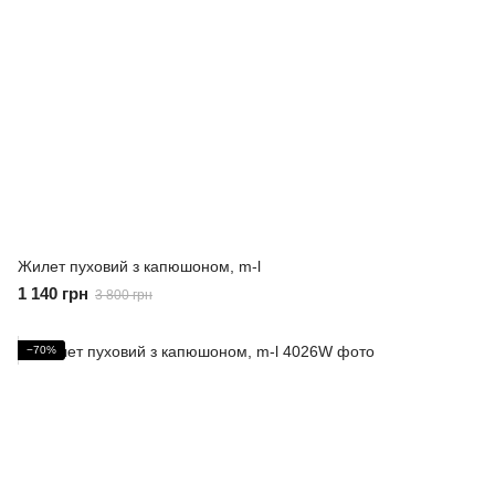
Жилет пуховий з капюшоном, m-l
1 140 грн
3 800 грн
−70%