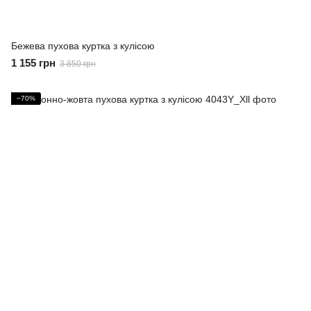
Бежева пухова куртка з кулісою
1 155 грн
3 850 грн
−70%