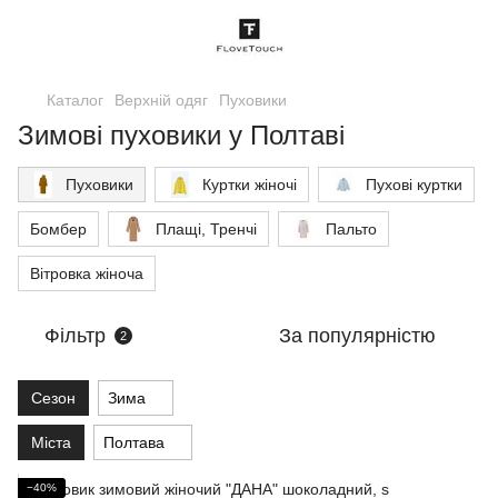
Каталог
Верхній одяг
Пуховики
Зимові пуховики у Полтаві
Пуховики
Куртки жіночі
Пухові куртки
Бомбер
Плащі, Тренчі
Пальто
Вітровка жіноча
Фільтр
За популярністю
2
Сезон
Зима
Міста
Полтава
−40%