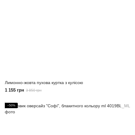
Лимонно-жовта пухова куртка з кулісою
1 155 грн
3 850 грн
−50%