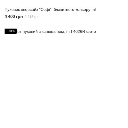
Пуховик оверсайз "Софі", блакитного кольору ml
4 400 грн
8 815 грн
−70%