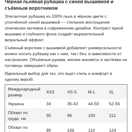
Чёрная льняная рубашка с синей вышивкой и
съёмным воротником
Элегантная рубашка из 100% льна в чёрном цвете с
утончённой синей вышивкой — стильное воплощение
этнических мотивов в современном дизайне. Контраст яркой
вышивки и глубокого фона создаёт выразительный
визуальный эффект.
Съёмный воротник с вышивкой добавляет универсальности:
можно носить рубашку как с ним, так і без, в зависимости от
настроения. Объёмные рукава, мягкие манжеты и застёжка на
пуговицы завершают образ.
Идеальный выбор для тех, кто ищет стиль и комфорт в
одному виробі.
Международный
XXS
XS-S
M-L
XL
размер
Украина
34
36-42
44-50
52-56
Обхват по
90
96
100
112
груди, см
Обхват по
90
106
114
124