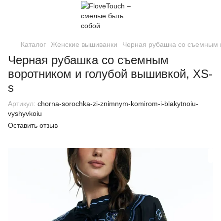
Каталог
Женские вышиванки
Черная рубашка со съемным в
Черная рубашка со съемным
воротником и голубой вышивкой, XS-
s
Артикул:
chorna-sorochka-zi-znimnym-komirom-i-blakytnoiu-
vyshyvkoiu
Оставить отзыв